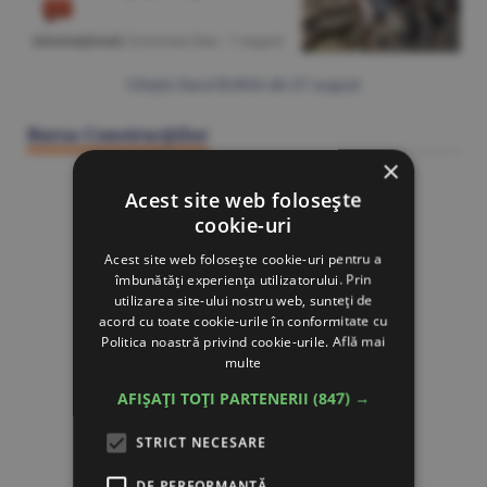
Internaţional
/Octavian Dan -
7 august
Citeşte Ziarul BURSA din
07 august
Bursa Construcţiilor
×
Acest site web folosește
cookie-uri
Acest site web folosește cookie-uri pentru a
îmbunătăți experiența utilizatorului. Prin
utilizarea site-ului nostru web, sunteți de
acord cu toate cookie-urile în conformitate cu
Politica noastră privind cookie-urile.
Află mai
multe
AFIȘAȚI TOȚI PARTENERII
(847) →
STRICT NECESARE
DE PERFORMANȚĂ