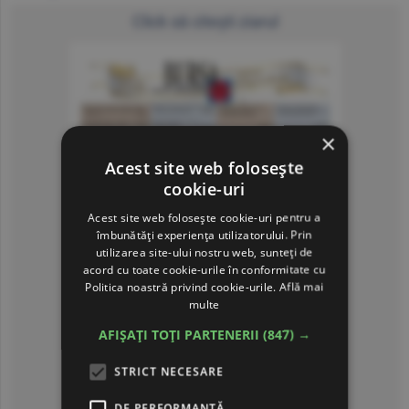
Click să citeşti ziarul
×
Acest site web folosește
cookie-uri
Acest site web folosește cookie-uri pentru a
îmbunătăți experiența utilizatorului. Prin
utilizarea site-ului nostru web, sunteți de
acord cu toate cookie-urile în conformitate cu
Politica noastră privind cookie-urile.
Află mai
multe
AFIȘAȚI TOȚI PARTENERII
(847) →
STRICT NECESARE
DE PERFORMANȚĂ