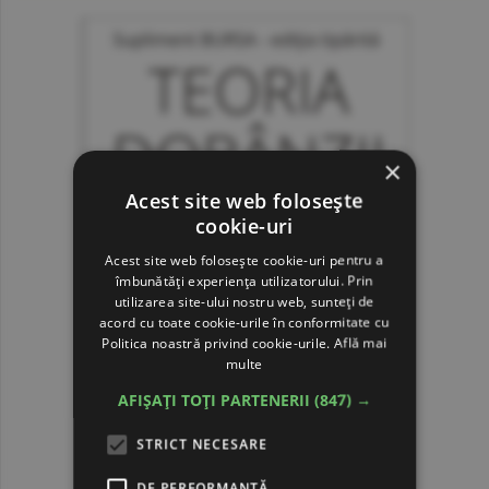
×
Acest site web folosește
cookie-uri
Acest site web folosește cookie-uri pentru a
îmbunătăți experiența utilizatorului. Prin
utilizarea site-ului nostru web, sunteți de
acord cu toate cookie-urile în conformitate cu
Politica noastră privind cookie-urile.
Află mai
multe
AFIȘAȚI TOȚI PARTENERII
(847) →
STRICT NECESARE
DE PERFORMANȚĂ