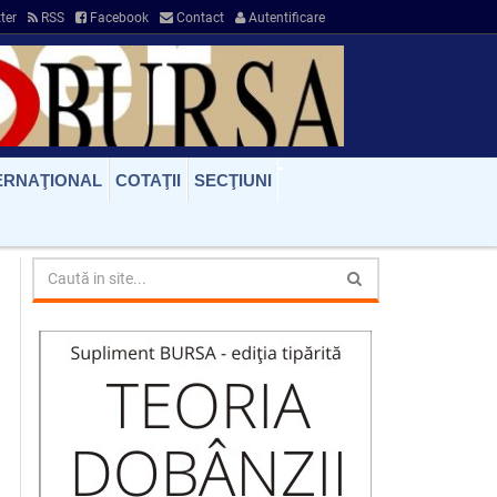
ter
RSS
Facebook
Contact
Autentificare
ERNAŢIONAL
COTAŢII
SECŢIUNI