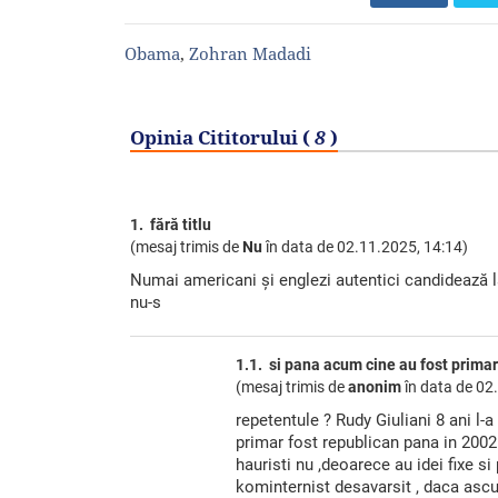
Obama
,
Zohran Madadi
Opinia Cititorului (
8
)
1. fără titlu
(mesaj trimis de
Nu
în data de
02.11.2025, 14:14)
Numai americani și englezi autentici candidează la
nu-s
1.1. si pana acum cine au fost prima
(mesaj trimis de
anonim
în data de
02.
repetentule ? Rudy Giuliani 8 ani l-
primar fost republican pana in 200
hauristi nu ,deoarece au idei fixe s
kominternist desavarsit , daca ascul