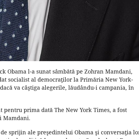
ack Obama l-a sunat sâmbătă pe Zohran Mamdani,
dat socialist al democraţilor la Primăria New York-
ze dacă va câştiga alegerile, lăudându-i campania, în
at pentru prima dată The New York Times, a fost
lui Mamdani.
e sprijin ale preşedintelui Obama şi conversaţia lo