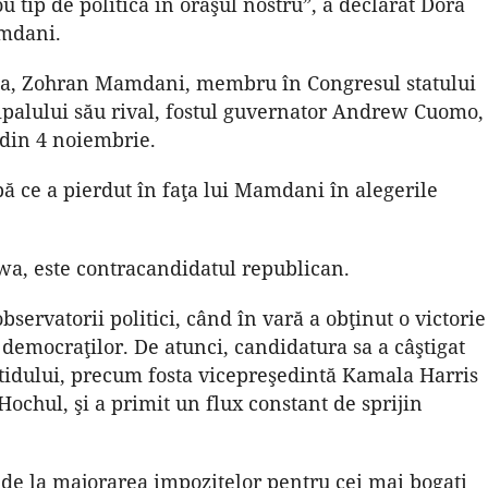
 tip de politică în oraşul nostru”, a declarat Dora
amdani.
nda, Zohran Mamdani, membru în Congresul statului
cipalului său rival, fostul guvernator Andrew Cuomo,
 din 4 noiembrie.
ce a pierdut în faţa lui Mamdani în alegerile
wa, este contracandidatul republican.
servatorii politici, când în vară a obţinut o victorie
democraţilor. De atunci, candidatura sa a câştigat
tidului, precum fosta vicepreşedintă Kamala Harris
ochul, şi a primit un flux constant de sprijin
de la majorarea impozitelor pentru cei mai bogaţi