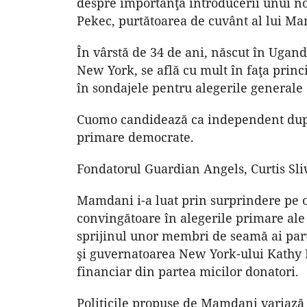
despre importanţa introducerii unui nou
Pekec, purtătoarea de cuvânt al lui M
În vârstă de 34 de ani, născut în Uga
New York, se află cu mult în faţa prin
în sondajele pentru alegerile generale
Cuomo candidează ca independent după 
primare democrate.
Fondatorul Guardian Angels, Curtis Sli
Mamdani i-a luat prin surprindere pe ob
convingătoare în alegerile primare ale 
sprijinul unor membri de seamă ai par
şi guvernatoarea New York-ului Kathy H
financiar din partea micilor donatori.
Politicile propuse de Mamdani variază 