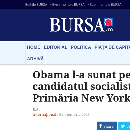
Ediţiile BURSA
• Evenimentele BURSA
• Suplimentele BURSA
HOME
EDITORIAL
POLITICĂ
PIAŢA DE CAPIT
ARHIVĂ
Obama l-a sunat p
candidatul socialis
Primăria New York
R.S.
Internaţional
/
2 noiembrie 2025
Share
T