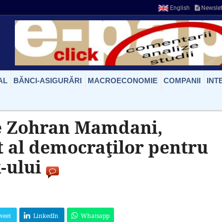
English
Newslet
AL
BĂNCI-ASIGURĂRI
MACROECONOMIE
COMPANII
INT
e Zohran Mamdani,
t al democraţilor pentru
-ului
weet
LinkedIn
Whatsapp