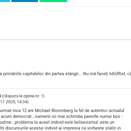
 primăriile capitalelor din partea stângii... Nu mă faceți hAURist, c
ri
(răspuns la opinia nr. 1)
11.2025, 14:34)
a urmat inca 12 ani Michael Bloomberg la fel de autentici actualul
2 acum democrat , oamenii isi mai schimba parerile numai boii -
i putine , problema la acest individ este bolsevismul ,este un
ti discursurile acestui individ ai impresia ca vorbeste stalin in