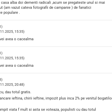
 casa alba doi dementi radicali ,acum se pregateste unul si mai
ut (am vazut cateva fotografii de campanie ) de fanatici
ie populare .
1)
11.2025, 15:35)
 vei avea o cacealma
1)
11.2025, 15:35)
 vei avea o cacealma
3)
11.2025, 20:48)
u, dau totul gratis.
ancare ieftina, chirii ieftine, impozit plus inca 2% pe venitul bogatilo
umpit viata f mult si asta se voteaza, populisti cu dau totul