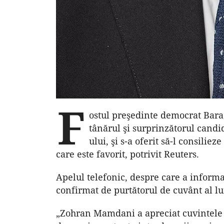
F
ostul preşedinte democrat Bar
tânărul şi surprinzătorul candi
ului, şi s-a oferit să-l consilie
care este favorit, potrivit Reuters.
Apelul telefonic, despre care a inform
confirmat de purtătorul de cuvânt al 
„Zohran Mamdani a apreciat cuvintele d