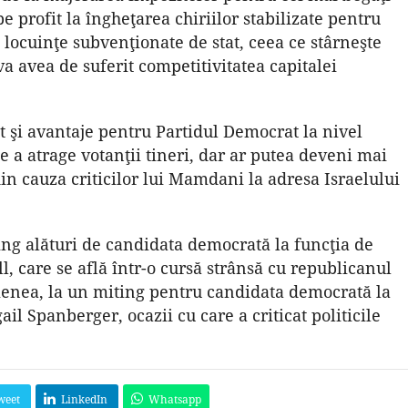
 profit la îngheţarea chiriilor stabilizate pentru
locuinţe subvenţionate de stat, ceea ce stârneşte
va avea de suferit competitivitatea capitalei
ât şi avantaje pentru Partidul Democrat la nivel
e a atrage votanţii tineri, dar ar putea deveni mai
din cauza criticilor lui Mamdani la adresa Israelului
ng alături de candidata democrată la funcţia de
l, care se află într-o cursă strânsă cu republicanul
semenea, la un miting pentru candidata democrată la
ail Spanberger, ocazii cu care a criticat politicile
weet
LinkedIn
Whatsapp