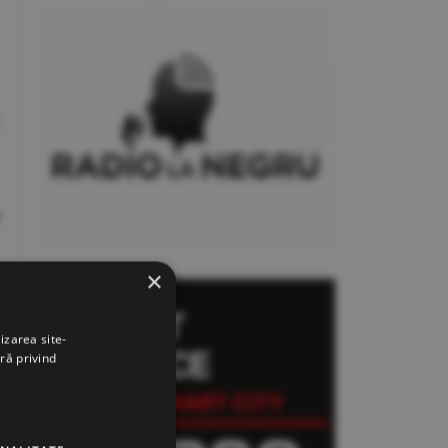
,
e
×
izarea site-
ră privind
,