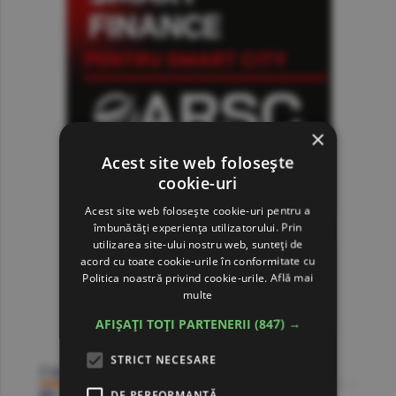
×
Acest site web folosește
cookie-uri
Acest site web folosește cookie-uri pentru a
îmbunătăți experiența utilizatorului. Prin
utilizarea site-ului nostru web, sunteți de
acord cu toate cookie-urile în conformitate cu
Politica noastră privind cookie-urile.
Află mai
multe
AFIȘAȚI TOȚI PARTENERII
(847) →
STRICT NECESARE
Curs valutar BNR
05 Aug. 2026
DE PERFORMANȚĂ