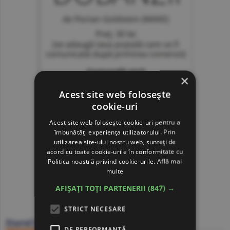
×
Acest site web folosește
cookie-uri
Acest site web folosește cookie-uri pentru a
îmbunătăți experiența utilizatorului. Prin
utilizarea site-ului nostru web, sunteți de
acord cu toate cookie-urile în conformitate cu
Politica noastră privind cookie-urile.
Află mai
multe
AFIȘAȚI TOȚI PARTENERII
(847) →
STRICT NECESARE
Ziarul BURSA
DE PERFORMANȚĂ