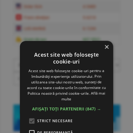
Dolar SUA
4.5480
Franc elveţian
5.6210
Liră sterlină
6.1244
Gram de aur
607.9521
×
Acest site web folosește
convertor valutar
cookie-uri
»
Acest site web folosește cookie-uri pentru a
îmbunătăți experiența utilizatorului. Prin
=
?
utilizarea site-ului nostru web, sunteți de
acord cu toate cookie-urile în conformitate cu
mai multe cotaţii valutare
Politica noastră privind cookie-urile.
Află mai
multe
AFIȘAȚI TOȚI PARTENERII
(847) →
STRICT NECESARE
DE PERFORMANȚĂ