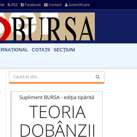
ter
RSS
Facebook
Contact
Autentificare
ERNAŢIONAL
COTAŢII
SECŢIUNI
a