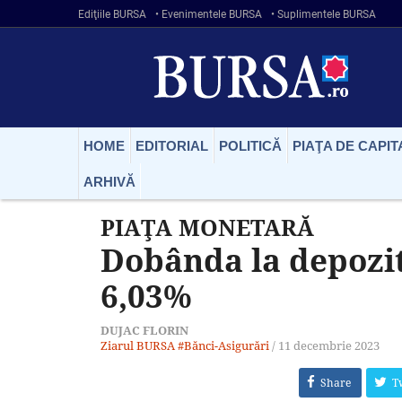
Ediţiile BURSA
• Evenimentele BURSA
• Suplimentele BURSA
HOME
EDITORIAL
POLITICĂ
PIAŢA DE CAPIT
ARHIVĂ
PIAŢA MONETARĂ
Dobânda la depozit
6,03%
DUJAC FLORIN
Ziarul BURSA
#Bănci-Asigurări
/
11 decembrie 2023
Share
T