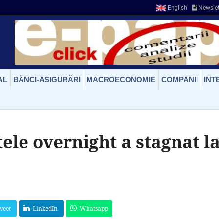
English
Newslet
AL
BĂNCI-ASIGURĂRI
MACROECONOMIE
COMPANII
INT
ele overnight a stagnat l
weet
LinkedIn
Whatsapp