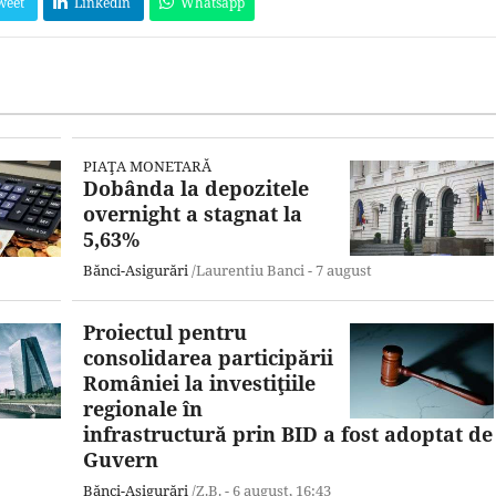
weet
LinkedIn
Whatsapp
PIAŢA MONETARĂ
Dobânda la depozitele
overnight a stagnat la
5,63%
Bănci-Asigurări
/Laurentiu Banci -
7 august
Proiectul pentru
consolidarea participării
României la investiţiile
regionale în
infrastructură prin BID a fost adoptat de
Guvern
Bănci-Asigurări
/Z.B. -
6 august,
16:43