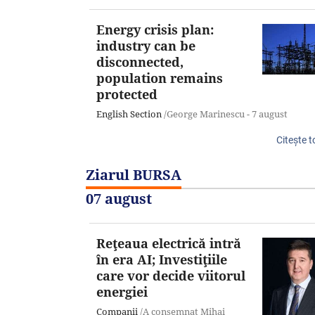
Energy crisis plan:
industry can be
disconnected,
population remains
protected
English Section
/George Marinescu -
7 august
Citeşte t
Ziarul BURSA
07 august
Reţeaua electrică intră
în era AI; Investiţiile
care vor decide viitorul
energiei
Companii
/A consemnat Mihai