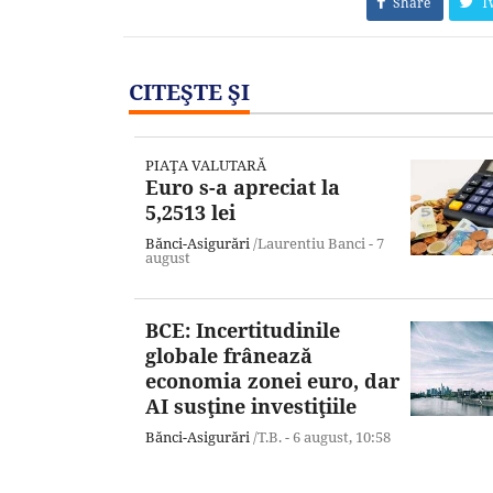
Share
T
CITEŞTE ŞI
PIAŢA VALUTARĂ
Euro s-a apreciat la
5,2513 lei
Bănci-Asigurări
/Laurentiu Banci -
7
august
BCE: Incertitudinile
globale frânează
economia zonei euro, dar
AI susţine investiţiile
Bănci-Asigurări
/T.B. -
6 august,
10:58