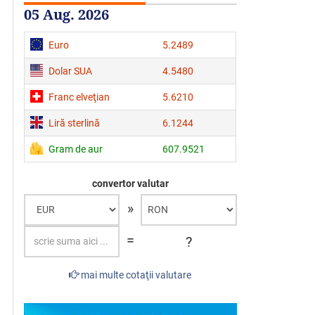
05 Aug. 2026
Euro
5.2489
Dolar SUA
4.5480
Franc elveţian
5.6210
Liră sterlină
6.1244
Gram de aur
607.9521
convertor valutar
»
=
?
mai multe cotaţii valutare