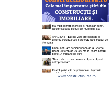
www.constructiibursa.ro