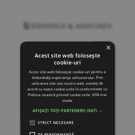
×
Acest site web folosește
cookie-uri
Acest site web folosește cookie-uri pentru a
îmbunătăți experiența utilizatorului. Prin
utilizarea site-ului nostru web, sunteți de
acord cu toate cookie-urile în conformitate cu
Politica noastră privind cookie-urile.
Află mai
multe
AFIȘAȚI TOȚI PARTENERII
(847) →
STRICT NECESARE
DE PERFORMANȚĂ