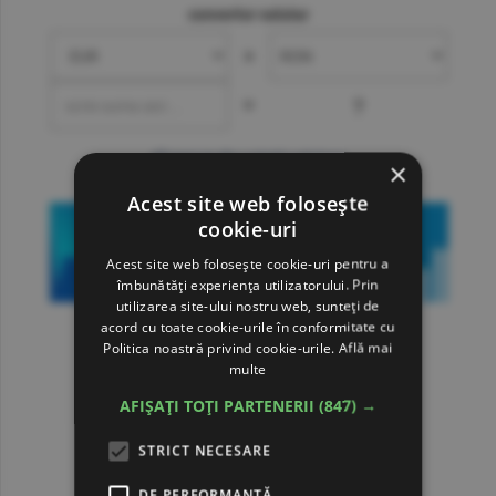
convertor valutar
»
=
?
mai multe cotaţii valutare
×
Acest site web folosește
cookie-uri
Acest site web folosește cookie-uri pentru a
îmbunătăți experiența utilizatorului. Prin
utilizarea site-ului nostru web, sunteți de
acord cu toate cookie-urile în conformitate cu
Politica noastră privind cookie-urile.
Află mai
multe
AFIȘAȚI TOȚI PARTENERII
(847) →
STRICT NECESARE
DE PERFORMANȚĂ