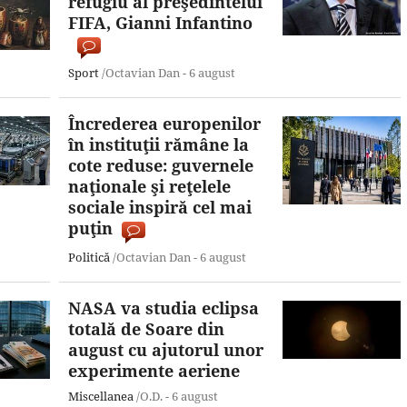
refugiu al preşedintelui
FIFA, Gianni Infantino
Sport
/Octavian Dan -
6 august
Încrederea europenilor
în instituţii rămâne la
cote reduse: guvernele
naţionale şi reţelele
sociale inspiră cel mai
puţin
Politică
/Octavian Dan -
6 august
NASA va studia eclipsa
totală de Soare din
august cu ajutorul unor
experimente aeriene
Miscellanea
/O.D. -
6 august