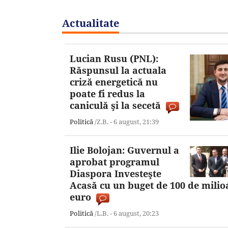
Actualitate
Lucian Rusu (PNL):
Răspunsul la actuala
criză energetică nu
poate fi redus la
caniculă şi la secetă
Politică
/Z.B. -
6 august,
21:39
Ilie Bolojan: Guvernul a
aprobat programul
Diaspora Investeşte
Acasă cu un buget de 100 de milio
euro
Politică
/L.B. -
6 august,
20:23