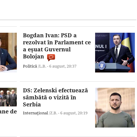
Bogdan Ivan: PSD a
rezolvat în Parlament ce
a eşuat Guvernul
Bolojan
Politică
/L.B. -
6 august,
20:37
DS: Zelenski efectuează
sâmbătă o vizită în
Serbia
ane de
Internaţional
/Z.B. -
6 august,
20:19