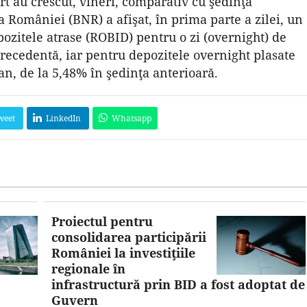
t au crescut, vineri, comparativ cu şedinţa
 României (BNR) a afişat, în prima parte a zilei, un
ozitele atrase (ROBID) pentru o zi (overnight) de
precedentă, iar pentru depozitele overnight plasate
n, de la 5,48% în şedinţa anterioară.
weet
LinkedIn
Whatsapp
Proiectul pentru
consolidarea participării
României la investiţiile
regionale în
infrastructură prin BID a fost adoptat de
Guvern