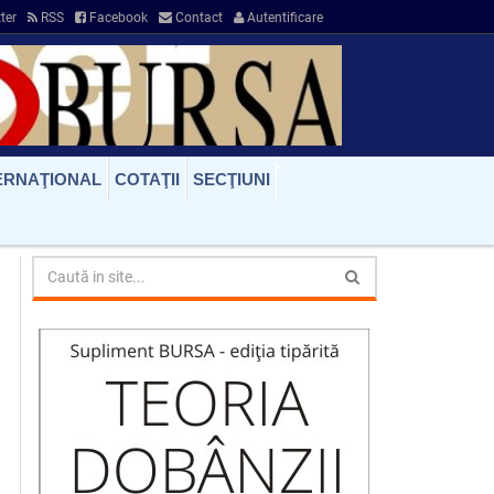
ter
RSS
Facebook
Contact
Autentificare
ERNAŢIONAL
COTAŢII
SECŢIUNI