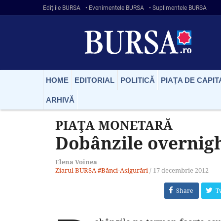
Ediţiile BURSA
• Evenimentele BURSA
• Suplimentele BURSA
HOME
EDITORIAL
POLITICĂ
PIAŢA DE CAPIT
ARHIVĂ
PIAŢA MONETARĂ
Dobânzile overnigh
Elena Voinea
Ziarul BURSA
#Bănci-Asigurări
/
17 decembrie 2012
Share
T