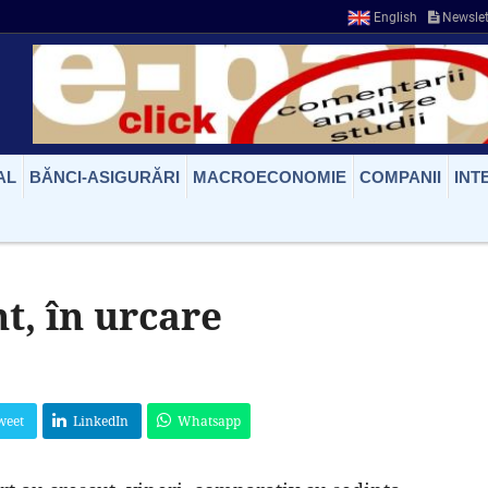
English
Newslet
AL
BĂNCI-ASIGURĂRI
MACROECONOMIE
COMPANII
INT
t, în urcare
weet
LinkedIn
Whatsapp