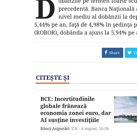
D
obânzile pe termen foarte scur
precedentă. Banca Naţională a
nivel mediu al dobânzii la dep
5,44% pe an, faţă de 4,98% în şedinţa 
(ROBOR), dobânda a ajuns la 5,94% pe a
Share
T
CITEŞTE ŞI
BCE: Incertitudinile
globale frânează
economia zonei euro, dar
AI susţine investiţiile
Bănci-Asigurări
/T.B. -
6 august,
10:58