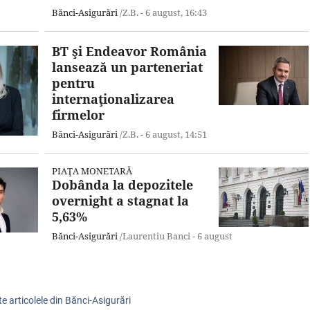
Bănci-Asigurări
/Z.B. -
6 august,
16:43
BT şi Endeavor România
lansează un parteneriat
pentru
internaţionalizarea
firmelor
Bănci-Asigurări
/Z.B. -
6 august,
14:51
PIAŢA MONETARĂ
Dobânda la depozitele
overnight a stagnat la
5,63%
Bănci-Asigurări
/Laurentiu Banci -
6 august
te articolele din Bănci-Asigurări