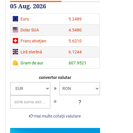
05 Aug. 2026
Euro
5.2489
Dolar SUA
4.5480
Franc elveţian
5.6210
Liră sterlină
6.1244
Gram de aur
607.9521
convertor valutar
»
=
?
mai multe cotaţii valutare