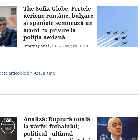
The Sofia Globe: Forţele
aeriene române, bulgare
şi spaniole semnează un
acord cu privire la
poliţia aeriană
Internaţional
/Z.B. -
6 august,
19:26
oate articolele din Actualitate
Analiză: Ruptură totală
la vârful fotbalului;
politicul - ultimul