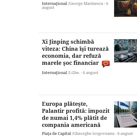
Internaţional
/George Marinescu -
6
august
Xi Jinping schimbă
viteza: China îşi turează
economia, dar refuză
marele şoc financiar
Internaţional
/I.Ghe. -
6 august
Europa plăteşte,
Palantir profită: impozit
de numai 1,4% plătit de
compania americană
Piaţa de Capital
/Gheorghe Iorgoveanu -
6 august