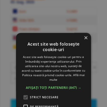
05 Aug. 2026
Euro
5.2489
Dolar SUA
4.5480
Franc elveţian
5.6210
×
Liră sterlină
6.1244
Acest site web folosește
Gram de aur
607.9521
cookie-uri
Acest site web folosește cookie-uri pentru a
convertor valutar
îmbunătăți experiența utilizatorului. Prin
utilizarea site-ului nostru web, sunteți de
»
acord cu toate cookie-urile în conformitate cu
Politica noastră privind cookie-urile.
Află mai
=
?
multe
AFIȘAȚI TOȚI PARTENERII
(847) →
mai multe cotaţii valutare
STRICT NECESARE
DE PERFORMANȚĂ