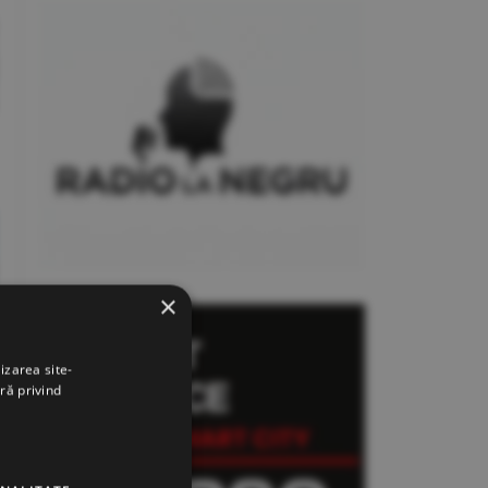
×
izarea site-
ră privind