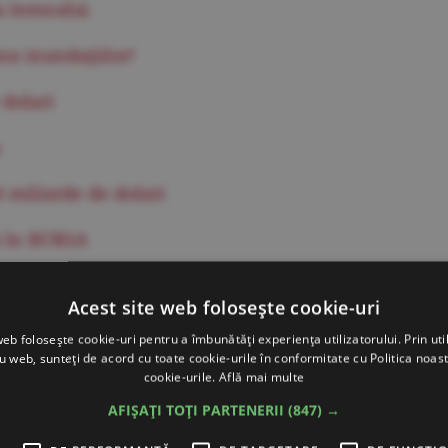
ia lemnului
ona inundaţiilor!
 dolari
6 miliarde de dolari
u în BURSA
 atunci!
Acest site web folosește cookie-uri
web folosește cookie-uri pentru a îmbunătăți experiența utilizatorului. Prin util
weet
LinkedIn
Whatsapp
ru web, sunteți de acord cu toate cookie-urile în conformitate cu Politica noast
cookie-urile.
Află mai multe
AFIȘAȚI TOȚI PARTENERII
(847) →