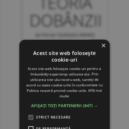
×
Acest site web folosește
cookie-uri
Acest site web folosește cookie-uri pentru a
îmbunătăți experiența utilizatorului. Prin
utilizarea site-ului nostru web, sunteți de
acord cu toate cookie-urile în conformitate cu
Politica noastră privind cookie-urile.
Află mai
multe
AFIȘAȚI TOȚI PARTENERII
(847) →
STRICT NECESARE
DE PERFORMANȚĂ