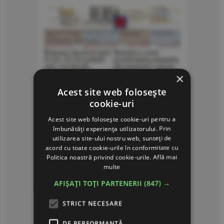
×
Acest site web folosește
cookie-uri
Acest site web folosește cookie-uri pentru a
îmbunătăți experiența utilizatorului. Prin
utilizarea site-ului nostru web, sunteți de
acord cu toate cookie-urile în conformitate cu
Politica noastră privind cookie-urile.
Află mai
multe
AFIȘAȚI TOȚI PARTENERII
(847) →
STRICT NECESARE
DE PERFORMANȚĂ