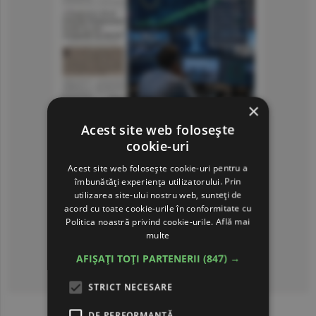
×
Acest site web folosește
cookie-uri
Acest site web folosește cookie-uri pentru a
îmbunătăți experiența utilizatorului. Prin
utilizarea site-ului nostru web, sunteți de
acord cu toate cookie-urile în conformitate cu
Politica noastră privind cookie-urile.
Află mai
multe
AFIȘAȚI TOȚI PARTENERII
(847) →
Consultă arhiva ziarului
STRICT NECESARE
DE PERFORMANȚĂ