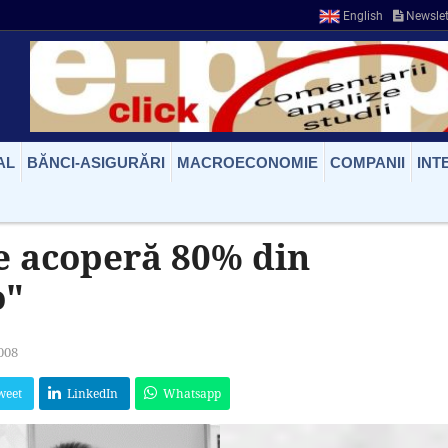
English
Newslet
AL
BĂNCI-ASIGURĂRI
MACROECONOMIE
COMPANII
INT
e acoperă 80% din
o"
2008
weet
LinkedIn
Whatsapp