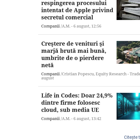
respingerea procesului
intentat de Apple privind
secretul comercial
Companii
/A.M. -
6 august,
12:56
Creştere de venituri şi
marjă brută mai bună,
umbrite de o pierdere
netă
Companii
/Cristian Popescu, Equity Research - Trade
august
Life in Codes: Doar 24,9%
dintre firme folosesc
cloud, sub media UE
Companii
/A.M. -
6 august,
13:42
Citeşte 