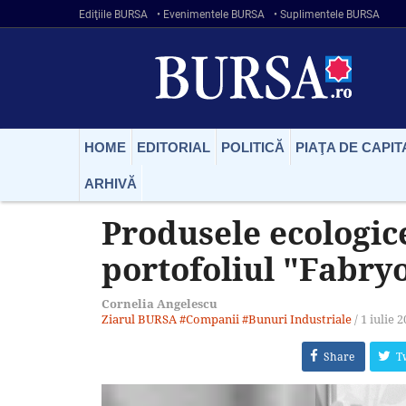
Ediţiile BURSA
• Evenimentele BURSA
• Suplimentele BURSA
HOME
EDITORIAL
POLITICĂ
PIAŢA DE CAPIT
ARHIVĂ
Produsele ecologic
portofoliul "Fabry
Cornelia Angelescu
Ziarul BURSA
#Companii
#Bunuri Industriale
/
1 iulie 
Share
T