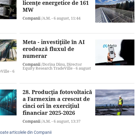
licenţe energetice de 161
MW
Companii
/A.M. -
6 august,
11:44
Meta - investiţiile în AI
erodează fluxul de
numerar
Companii
/Dorina Dinu, Director
Equity Research TradeVille -
6 august
Ville -
6
28. Producţia fotovoltaică
a Farmexim a crescut de
cinci ori în exerciţiul
financiar 2025-2026
Companii
/A.M. -
6 august,
13:37
toate articolele din Companii