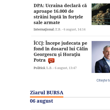
DPA: Ucraina declară că
aproape 16.000 de
străini luptă în forţele
sale armate
Internaţional
/Z.B. -
6 august,
14:14
ÎCCJ: Începe judecata pe
fond în dosarul lui Călin
Georgescu şi Horaţiu
Potra
Politică
/L.B. -
6 august,
13:47
Citeşte t
Ziarul BURSA
06 august