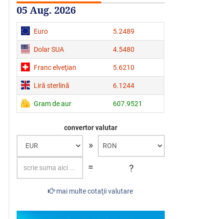
05 Aug. 2026
Euro
5.2489
Dolar SUA
4.5480
Franc elveţian
5.6210
Liră sterlină
6.1244
Gram de aur
607.9521
convertor valutar
»
=
?
mai multe cotaţii valutare