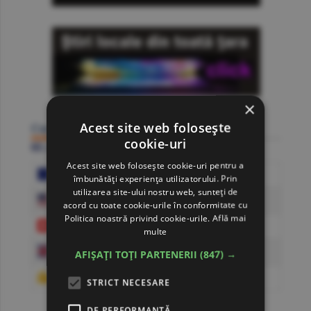
×
Acest site web folosește
Curs valutar BNR
cookie-uri
05 Aug. 2026
Acest site web folosește cookie-uri pentru a
Euro
5.2489
îmbunătăți experiența utilizatorului. Prin
utilizarea site-ului nostru web, sunteți de
Dolar SUA
4.5480
acord cu toate cookie-urile în conformitate cu
Politica noastră privind cookie-urile.
Află mai
Franc elveţian
5.6210
multe
Liră sterlină
6.1244
AFIȘAȚI TOȚI PARTENERII
(847) →
Gram de aur
607.9521
STRICT NECESARE
DE PERFORMANȚĂ