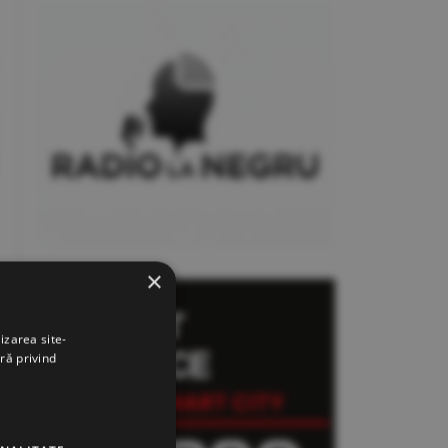
×
izarea site-
ră privind