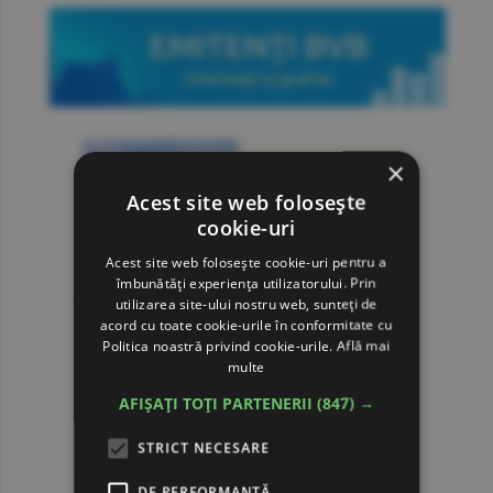
×
Acest site web folosește
cookie-uri
Acest site web folosește cookie-uri pentru a
îmbunătăți experiența utilizatorului. Prin
utilizarea site-ului nostru web, sunteți de
acord cu toate cookie-urile în conformitate cu
Politica noastră privind cookie-urile.
Află mai
multe
AFIȘAȚI TOȚI PARTENERII
(847) →
STRICT NECESARE
DE PERFORMANȚĂ