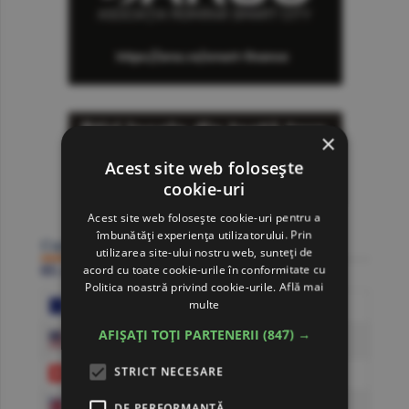
×
Acest site web folosește
cookie-uri
Acest site web folosește cookie-uri pentru a
îmbunătăți experiența utilizatorului. Prin
Curs valutar BNR
utilizarea site-ului nostru web, sunteți de
05 Aug. 2026
acord cu toate cookie-urile în conformitate cu
Politica noastră privind cookie-urile.
Află mai
multe
Euro
5.2489
AFIȘAȚI TOȚI PARTENERII
(847) →
Dolar SUA
4.5480
STRICT NECESARE
Franc elveţian
5.6210
DE PERFORMANȚĂ
Liră sterlină
6.1244