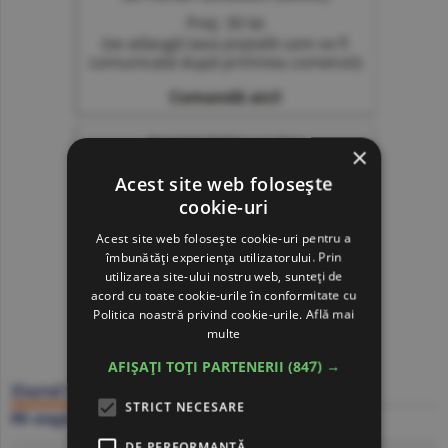
×
Acest site web folosește
cookie-uri
Acest site web folosește cookie-uri pentru a
îmbunătăți experiența utilizatorului. Prin
utilizarea site-ului nostru web, sunteți de
acord cu toate cookie-urile în conformitate cu
Politica noastră privind cookie-urile.
Află mai
multe
AFIȘAȚI TOȚI PARTENERII
(847) →
Ziarul BURSA
STRICT NECESARE
06 august
DE PERFORMANȚĂ