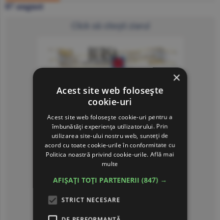
07 august
Click să citeşti ziarul
×
Acest site web folosește
cookie-uri
Acest site web folosește cookie-uri pentru a
îmbunătăți experiența utilizatorului. Prin
utilizarea site-ului nostru web, sunteți de
acord cu toate cookie-urile în conformitate cu
Politica noastră privind cookie-urile.
Află mai
multe
AFIȘAȚI TOȚI PARTENERII
(847) →
STRICT NECESARE
DE PERFORMANȚĂ