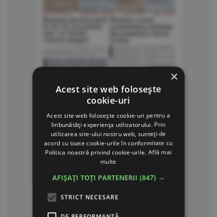
×
Acest site web folosește
cookie-uri
Acest site web folosește cookie-uri pentru a
îmbunătăți experiența utilizatorului. Prin
utilizarea site-ului nostru web, sunteți de
acord cu toate cookie-urile în conformitate cu
Politica noastră privind cookie-urile.
Află mai
multe
AFIȘAȚI TOȚI PARTENERII
(847) →
STRICT NECESARE
DE PERFORMANȚĂ