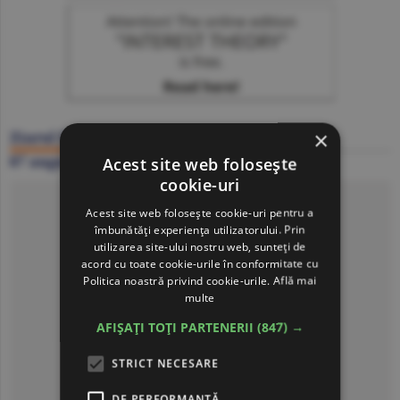
×
Ziarul BURSA
07 august
Acest site web folosește
cookie-uri
Click să citeşti ziarul
Acest site web folosește cookie-uri pentru a
îmbunătăți experiența utilizatorului. Prin
utilizarea site-ului nostru web, sunteți de
acord cu toate cookie-urile în conformitate cu
Politica noastră privind cookie-urile.
Află mai
multe
AFIȘAȚI TOȚI PARTENERII
(847) →
STRICT NECESARE
DE PERFORMANȚĂ