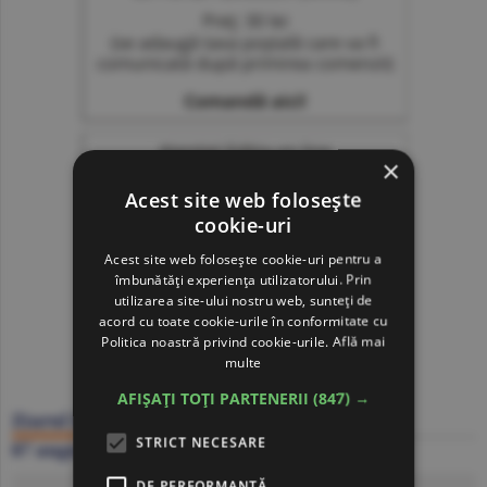
×
Acest site web folosește
cookie-uri
Acest site web folosește cookie-uri pentru a
îmbunătăți experiența utilizatorului. Prin
utilizarea site-ului nostru web, sunteți de
acord cu toate cookie-urile în conformitate cu
Politica noastră privind cookie-urile.
Află mai
multe
AFIȘAȚI TOȚI PARTENERII
(847) →
Ziarul BURSA
STRICT NECESARE
07 august
DE PERFORMANȚĂ