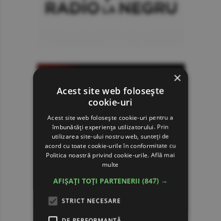
×
Acest site web folosește
cookie-uri
Acest site web folosește cookie-uri pentru a
îmbunătăți experiența utilizatorului. Prin
utilizarea site-ului nostru web, sunteți de
acord cu toate cookie-urile în conformitate cu
Politica noastră privind cookie-urile.
Află mai
multe
AFIȘAȚI TOȚI PARTENERII
(847) →
STRICT NECESARE
DE PERFORMANȚĂ