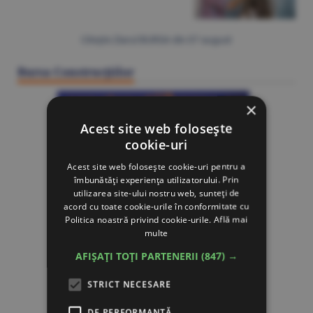
Citeşte Ziarul BURSA din
07 august
Bursa Construcţiilor
×
Acest site web folosește
cookie-uri
Acest site web folosește cookie-uri pentru a
îmbunătăți experiența utilizatorului. Prin
utilizarea site-ului nostru web, sunteți de
acord cu toate cookie-urile în conformitate cu
Politica noastră privind cookie-urile.
Află mai
multe
AFIȘAȚI TOȚI PARTENERII
(847) →
STRICT NECESARE
DE PERFORMANȚĂ