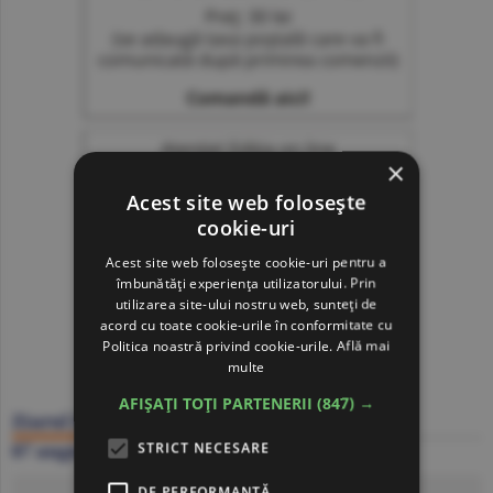
×
Acest site web folosește
cookie-uri
Acest site web folosește cookie-uri pentru a
îmbunătăți experiența utilizatorului. Prin
utilizarea site-ului nostru web, sunteți de
acord cu toate cookie-urile în conformitate cu
Politica noastră privind cookie-urile.
Află mai
multe
AFIȘAȚI TOȚI PARTENERII
(847) →
Ziarul BURSA
STRICT NECESARE
07 august
DE PERFORMANȚĂ