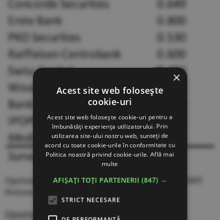
×
Acest site web folosește
cookie-uri
Acest site web folosește cookie-uri pentru a
îmbunătăți experiența utilizatorului. Prin
utilizarea site-ului nostru web, sunteți de
acord cu toate cookie-urile în conformitate cu
Politica noastră privind cookie-urile.
Află mai
multe
Opotunitati şi riscuri ale unei investiţii în OMV
AFIȘAȚI TOȚI PARTENERII
(847) →
Petrom
STRICT NECESARE
Oportunităţi
DE PERFORMANȚĂ