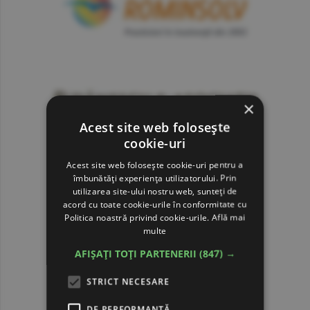
×
Acest site web folosește
cookie-uri
Acest site web folosește cookie-uri pentru a
îmbunătăți experiența utilizatorului. Prin
utilizarea site-ului nostru web, sunteți de
acord cu toate cookie-urile în conformitate cu
Politica noastră privind cookie-urile.
Află mai
multe
AFIȘAȚI TOȚI PARTENERII
(847) →
STRICT NECESARE
DE PERFORMANȚĂ