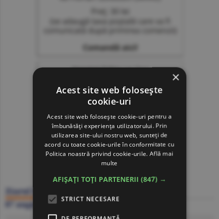
×
Acest site web folosește
cookie-uri
Acest site web folosește cookie-uri pentru a
îmbunătăți experiența utilizatorului. Prin
utilizarea site-ului nostru web, sunteți de
acord cu toate cookie-urile în conformitate cu
Politica noastră privind cookie-urile.
Află mai
multe
AFIȘAȚI TOȚI PARTENERII
(847) →
Ziarul BURSA
STRICT NECESARE
07 august
DE PERFORMANȚĂ