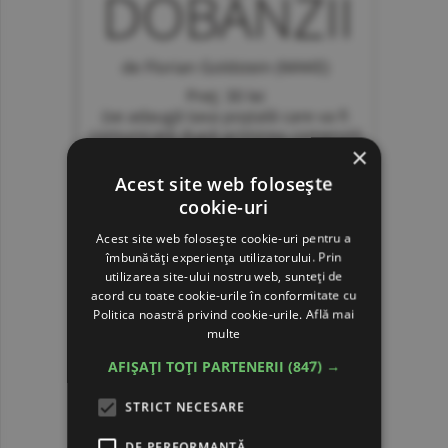
×
Acest site web folosește
cookie-uri
Acest site web folosește cookie-uri pentru a
îmbunătăți experiența utilizatorului. Prin
utilizarea site-ului nostru web, sunteți de
acord cu toate cookie-urile în conformitate cu
Politica noastră privind cookie-urile.
Află mai
multe
AFIȘAȚI TOȚI PARTENERII
(847) →
STRICT NECESARE
DE PERFORMANȚĂ