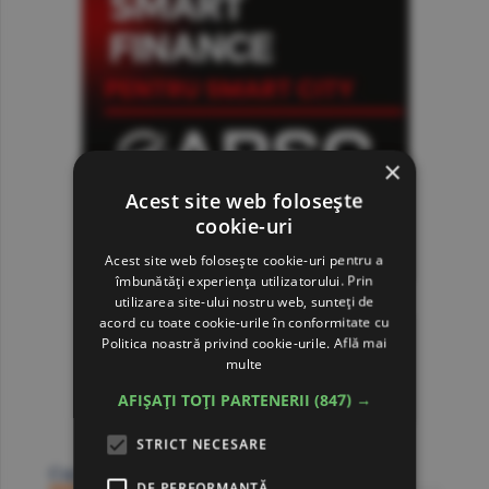
×
Acest site web folosește
cookie-uri
Acest site web folosește cookie-uri pentru a
îmbunătăți experiența utilizatorului. Prin
utilizarea site-ului nostru web, sunteți de
acord cu toate cookie-urile în conformitate cu
Politica noastră privind cookie-urile.
Află mai
multe
AFIȘAȚI TOȚI PARTENERII
(847) →
STRICT NECESARE
Curs valutar BNR
DE PERFORMANȚĂ