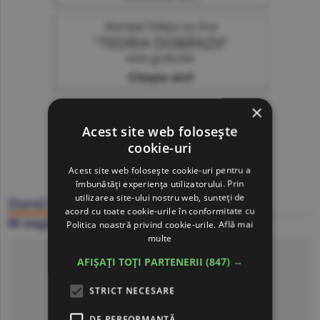
×
Acest site web folosește
cookie-uri
Acest site web folosește cookie-uri pentru a
îmbunătăți experiența utilizatorului. Prin
utilizarea site-ului nostru web, sunteți de
Ziarul BURSA
acord cu toate cookie-urile în conformitate cu
06 august
Politica noastră privind cookie-urile.
Află mai
multe
Click să citeşti ziarul
AFIȘAȚI TOȚI PARTENERII
(847) →
STRICT NECESARE
DE PERFORMANȚĂ