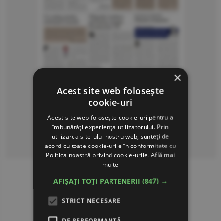
×
Acest site web folosește
cookie-uri
Acest site web folosește cookie-uri pentru a
îmbunătăți experiența utilizatorului. Prin
utilizarea site-ului nostru web, sunteți de
Consultă arhiva ziarului
acord cu toate cookie-urile în conformitate cu
Politica noastră privind cookie-urile.
Află mai
multe
AFIȘAȚI TOȚI PARTENERII
(847) →
STRICT NECESARE
DE PERFORMANȚĂ