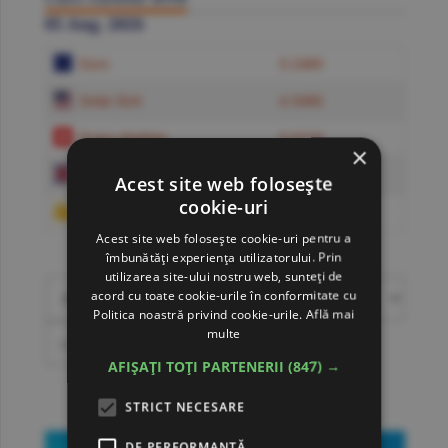
05 Aug. 2026
Euro
5.2489
Dolar SUA
4.5480
Franc elveţian
5.6210
×
Liră sterlină
6.1244
Acest site web folosește
cookie-uri
Gram de aur
607.9521
Acest site web folosește cookie-uri pentru a
îmbunătăți experiența utilizatorului. Prin
convertor valutar
utilizarea site-ului nostru web, sunteți de
»
acord cu toate cookie-urile în conformitate cu
Politica noastră privind cookie-urile.
Află mai
multe
=
?
AFIȘAȚI TOȚI PARTENERII
(847) →
mai multe cotaţii valutare
STRICT NECESARE
DE PERFORMANȚĂ