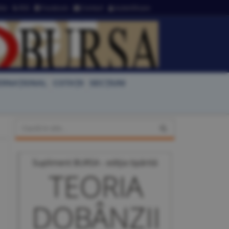
ter
RSS
Facebook
Contact
Autentificare
ERNAŢIONAL
COTAŢII
SECŢIUNI