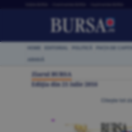
Ediţiile BURSA
• Evenimentele BURSA
• Suplimentele BURSA
HOME
EDITORIAL
POLITICĂ
PIAŢA DE CAPIT
ARHIVĂ
Ziarul BURSA
Ediţia din
21 iulie 2016
Citeşte tot zi