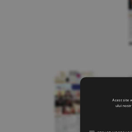
Acest site 
ului nost