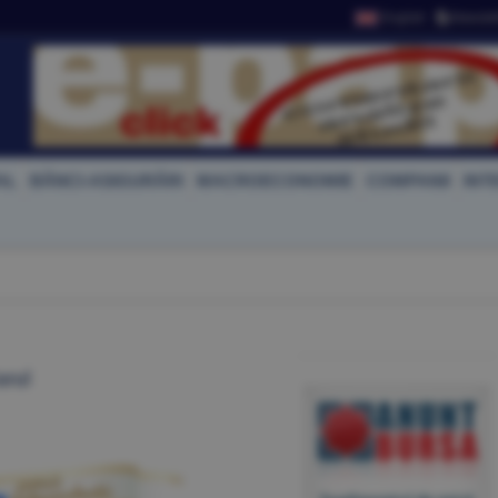
English
Newslet
AL
BĂNCI-ASIGURĂRI
MACROECONOMIE
COMPANII
INT
arul