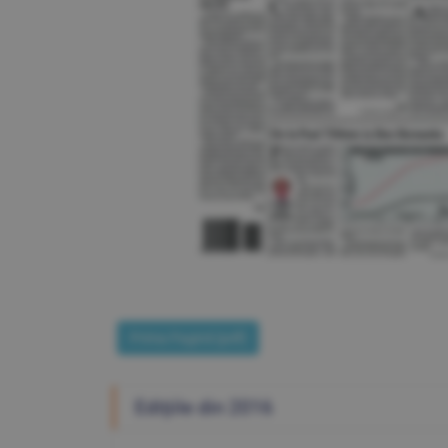
Prima Pagină [pdf]
Ediţiile din 2016