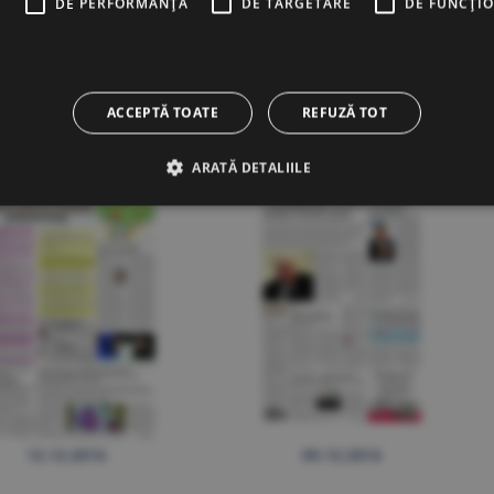
E
DE PERFORMANȚĂ
DE TARGETARE
DE FUNCŢI
15.12.2016
14.12.2016
ACCEPTĂ TOATE
REFUZĂ TOT
ARATĂ DETALIILE
12.12.2016
09.12.2016