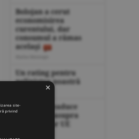
Bolojan a cerut
economisirea
curentului, dar
consumul a rămas
acelaşi
Marius Mataragis
Un rating pentru
neliniştea noastră
×
Călin Rechea
Migraţia readuce
izarea site-
ră privind
presiunea asupra
frontierelor UE
Octavian Dan