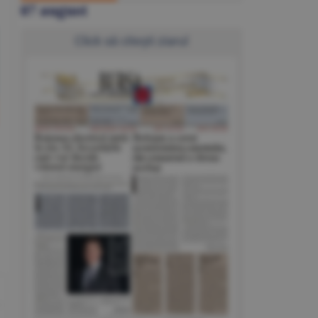
07 august
Click să citeşti ziarul