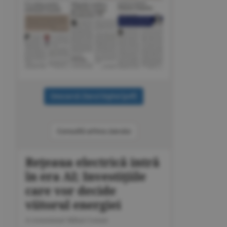
Consultă arhiva ziarului
Reţeaua electrică intră
în era AI; Investiţiile
care vor decide
viitorul energiei
A consemnat Mihai Coman