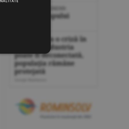
ONALITATE
IPOTEZE DE WEEKEND
Maşina timpului
Cornel Codiţă
Plan pentru o criză în
energie: industria
poate fi deconectată,
populaţia rămâne
protejată
George Marinescu