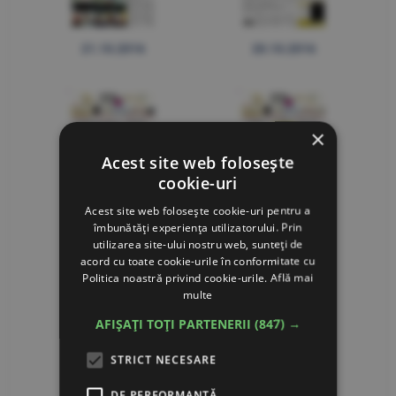
21.10.2016
20.10.2016
×
Acest site web folosește
cookie-uri
Acest site web folosește cookie-uri pentru a
îmbunătăți experiența utilizatorului. Prin
utilizarea site-ului nostru web, sunteți de
19.10.2016
18.10.2016
acord cu toate cookie-urile în conformitate cu
Politica noastră privind cookie-urile.
Află mai
multe
AFIȘAȚI TOȚI PARTENERII
(847) →
STRICT NECESARE
DE PERFORMANȚĂ