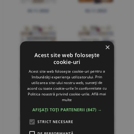
03.11.2022
02.11.2022
×
Acest site web folosește
cookie-uri
Acest site web folosește cookie-uri pentru a
îmbunătăți experiența utilizatorului. Prin
utilizarea site-ului nostru web, sunteți de
acord cu toate cookie-urile în conformitate cu
Politica noastră privind cookie-urile.
Află mai
01.11.2022
31.10.2022
multe
AFIȘAȚI TOȚI PARTENERII
(847) →
STRICT NECESARE
DE PERFORMANȚĂ