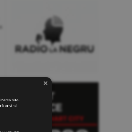
a
×
izarea site-
ră privind
,