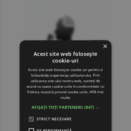
×
Acest site web folosește
cookie-uri
Acest site web folosește cookie-uri pentru a
îmbunătăți experiența utilizatorului. Prin
utilizarea site-ului nostru web, sunteți de
acord cu toate cookie-urile în conformitate cu
Politica noastră privind cookie-urile.
Află mai
multe
AFIȘAȚI TOȚI PARTENERII
(847) →
STRICT NECESARE
DE PERFORMANȚĂ