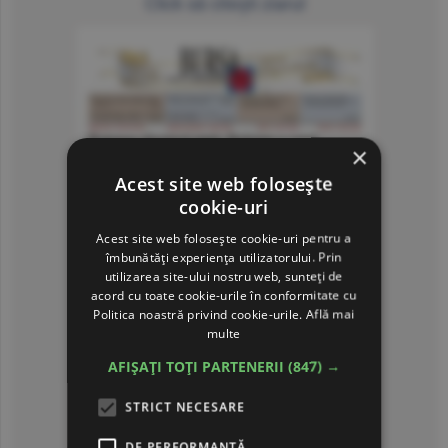
Click să citeşti ziarul
×
Acest site web folosește
cookie-uri
Acest site web folosește cookie-uri pentru a
îmbunătăți experiența utilizatorului. Prin
utilizarea site-ului nostru web, sunteți de
acord cu toate cookie-urile în conformitate cu
Politica noastră privind cookie-urile.
Află mai
multe
AFIȘAȚI TOȚI PARTENERII
(847) →
STRICT NECESARE
DE PERFORMANȚĂ