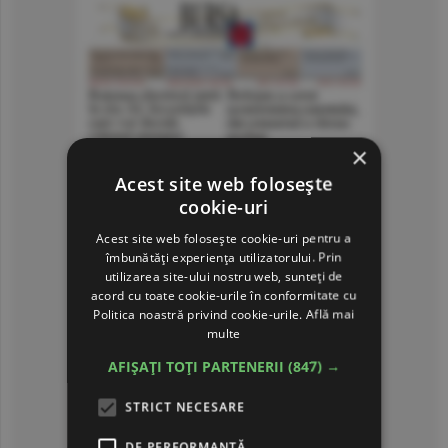
×
Acest site web folosește
cookie-uri
Acest site web folosește cookie-uri pentru a
îmbunătăți experiența utilizatorului. Prin
utilizarea site-ului nostru web, sunteți de
acord cu toate cookie-urile în conformitate cu
Politica noastră privind cookie-urile.
Află mai
multe
AFIȘAȚI TOȚI PARTENERII
(847) →
STRICT NECESARE
DE PERFORMANȚĂ