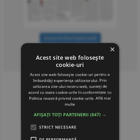
×
Acest site web folosește
Consultă arhiva ziarului
cookie-uri
Acest site web folosește cookie-uri pentru a
îmbunătăți experiența utilizatorului. Prin
utilizarea site-ului nostru web, sunteți de
acord cu toate cookie-urile în conformitate cu
Politica noastră privind cookie-urile.
Află mai
multe
AFIȘAȚI TOȚI PARTENERII
(847) →
STRICT NECESARE
DE PERFORMANȚĂ