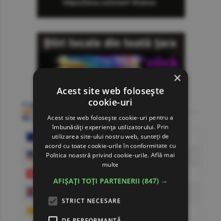
×
Acest site web folosește
cookie-uri
Curs valutar BNR
05 Aug. 2026
Acest site web folosește cookie-uri pentru a
îmbunătăți experiența utilizatorului. Prin
utilizarea site-ului nostru web, sunteți de
Euro
5.2489
acord cu toate cookie-urile în conformitate cu
Politica noastră privind cookie-urile.
Află mai
Dolar SUA
4.5480
multe
Franc elveţian
5.6210
AFIȘAȚI TOȚI PARTENERII
(847) →
Liră sterlină
6.1244
STRICT NECESARE
Gram de aur
607.9521
DE PERFORMANȚĂ