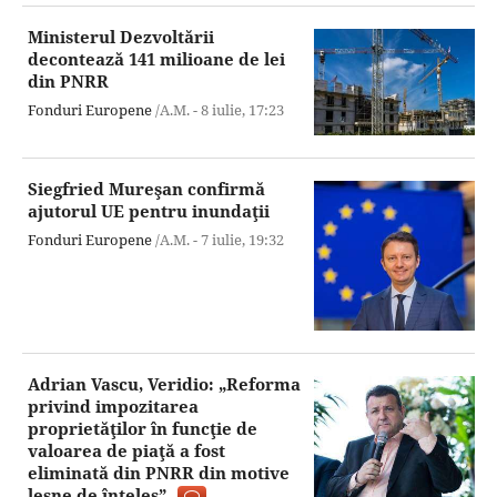
Ministerul Dezvoltării
decontează 141 milioane de lei
din PNRR
Fonduri Europene
/A.M. -
8 iulie,
17:23
Siegfried Mureşan confirmă
ajutorul UE pentru inundaţii
Fonduri Europene
/A.M. -
7 iulie,
19:32
Adrian Vascu, Veridio: „Reforma
privind impozitarea
proprietăţilor în funcţie de
valoarea de piaţă a fost
eliminată din PNRR din motive
lesne de înţeles”