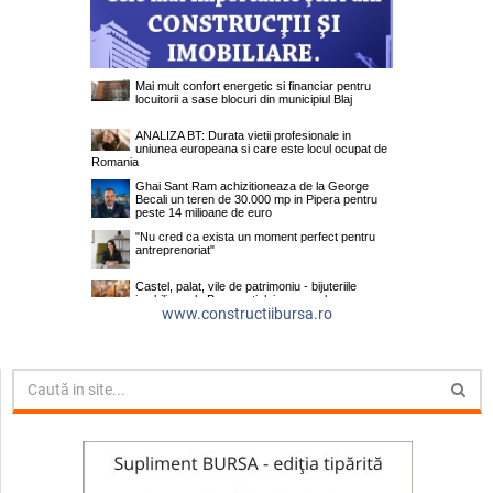
www.constructiibursa.ro