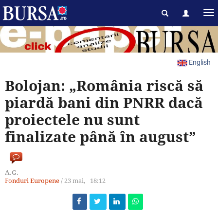
English
Bolojan: „România riscă să
piardă bani din PNRR dacă
proiectele nu sunt
finalizate până în august”
A.G.
Fonduri Europene
/
23 mai,
18:12