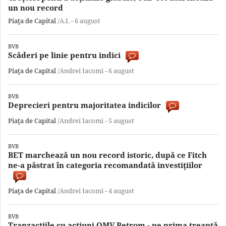
un nou record
Piaţa de Capital
/A.I. -
6 august
BVB
Scăderi pe linie pentru indici
Piaţa de Capital
/Andrei Iacomi -
6 august
BVB
Deprecieri pentru majoritatea indicilor
Piaţa de Capital
/Andrei Iacomi -
5 august
BVB
BET marchează un nou record istoric, după ce Fitch
ne-a păstrat în categoria recomandată investiţiilor
Piaţa de Capital
/Andrei Iacomi -
4 august
BVB
Tranzacţiile cu acţiuni OMV Petrom - pe prima treaptă