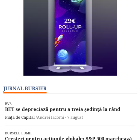
JURNAL BURSIER
BVB
BET se depreciază pentru a treia şedinţă la rând
Piaţa de Capital
/Andrei Iacomi -
7 august
BURSELE LUMII
Creşteri pentru acţiunile globale; S&P 500 marchează