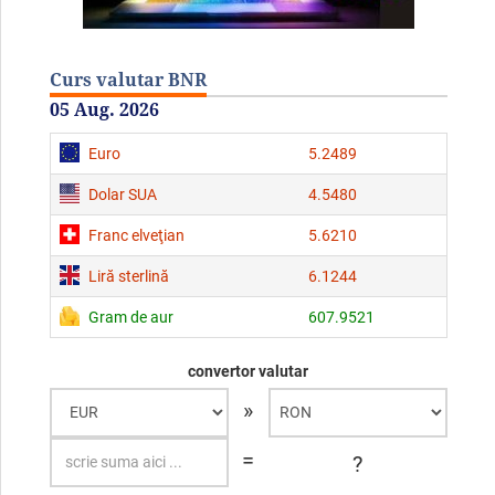
Curs valutar BNR
05 Aug. 2026
Euro
5.2489
Dolar SUA
4.5480
Franc elveţian
5.6210
Liră sterlină
6.1244
Gram de aur
607.9521
convertor valutar
»
=
?