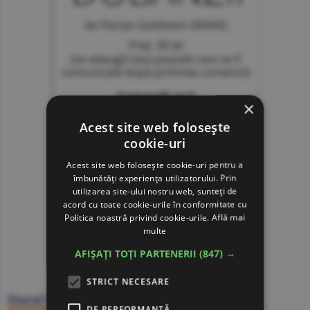
×
Acest site web folosește
cookie-uri
Acest site web folosește cookie-uri pentru a
îmbunătăți experiența utilizatorului. Prin
utilizarea site-ului nostru web, sunteți de
acord cu toate cookie-urile în conformitate cu
Politica noastră privind cookie-urile.
Află mai
multe
AFIȘAȚI TOȚI PARTENERII
(847) →
STRICT NECESARE
Ziarul BURSA
DE PERFORMANȚĂ